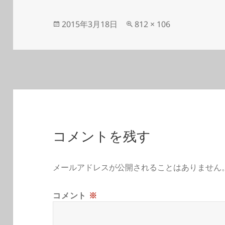
投
フ
2015年3月18日
812 × 106
稿
ル
日:
サ
イ
ズ
コメントを残す
メールアドレスが公開されることはありません
コメント
※