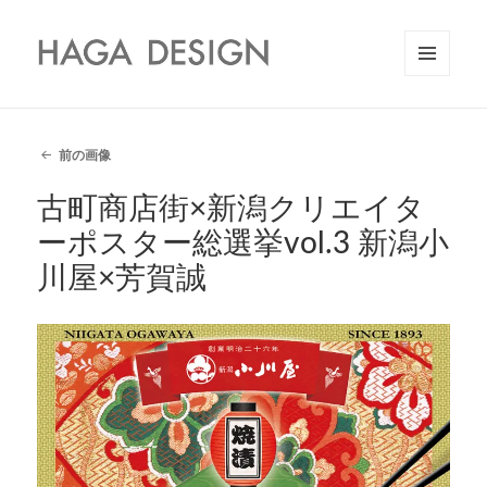
HAGA DESIGN
メニュ
ーとウ
ィジェ
ット
前の画像
古町商店街×新潟クリエイタ
ーポスター総選挙vol.3 新潟小
川屋×芳賀誠