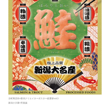
古町商店街×新潟クリエイターポスター総選挙vol.3
新潟小川屋×芳賀誠